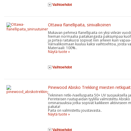
Vaihtoehdot
Ottawa flanellipaita, sinivalkoinen
Mukavan pehmeä flanellipaita on yksi viileän vuod
hieman normaalia paitakangasta paksumpaa kuohk
ja pirteä raitakuosi sopivat niin arkeen kuin vapaa
Värivalikoimaan kuuluu kaksi vaihtoehtoa, joista val
Materiaali: 100%..
Näytä tuote »
Vaihtoehdot
Pinewood Abisko Trekking miesten retkipai
Tekninen retki-/vaelluspaita 50+ UV suojauksella j
Perinteisen ruutupaidan tyylillä valmistettu Abisk
ominaisuuksia jotka sopivat kaikkeen aktiiviseen
pakata!
Paita on valmistettu joustavasta..
Näytä tuote »
Vaihtoehdot