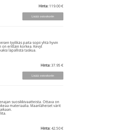
Hinta:
119.00 €
eisen tyylikäs paita sopii yhtä hyvin
 on erittäin korkea. Kevyt
aksi läpällistä taskua.
Hinta:
37.95 €
enajan suosikkivaatteista. Ottava on
eaa materiaalia. Maanläheiset värit
-aikaan.
ita.
Hinta:
42.50 €