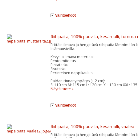
Vaihtoehdot
Riihipaita, 100% puuvilla, kesämalli, tumma 
Erittäin ilmava ja hengittävä riihipaita lämpimään ke
lisämausteilla.
Kevyt ja ilmava materiaali
Rento mitoitus
Rintatasku
Sivutasku
Perinteinen nappikaulus
Paidan rinnanympärys (± 2 cm):
S: 110 cm M: 115 cm L: 120 cm XL: 130 cm XXL: 135
Näytä tuote »
Vaihtoehdot
Riihipaita, 100% puuvilla, kesämalli, vaalea
Erittäin ilmava ja hengittävä riihipaita lämpimään ke