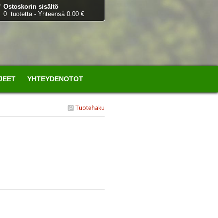
Ostoskorin sisältö
0 tuotetta - Yhteensä 0.00 €
JEET
YHTEYDENOTOT
Tuotehaku