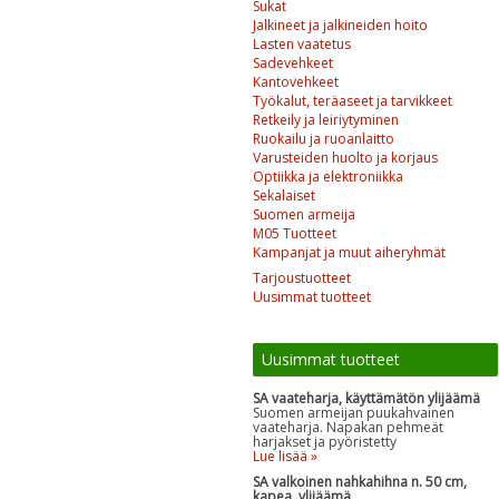
Sukat
Jalkineet ja jalkineiden hoito
Lasten vaatetus
Sadevehkeet
Kantovehkeet
Työkalut, teräaseet ja tarvikkeet
Retkeily ja leiriytyminen
Ruokailu ja ruoanlaitto
Varusteiden huolto ja korjaus
Optiikka ja elektroniikka
Sekalaiset
Suomen armeija
M05 Tuotteet
Kampanjat ja muut aiheryhmät
Tarjoustuotteet
Uusimmat tuotteet
Uusimmat tuotteet
SA vaateharja, käyttämätön ylijäämä
Suomen armeijan puukahvainen
vaateharja. Napakan pehmeät
harjakset ja pyöristetty
Lue lisää »
SA valkoinen nahkahihna n. 50 cm,
kapea, ylijäämä