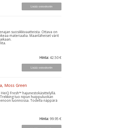
enajan suosikkivaatteista. Ottava on
eaa materiaalia. Maanläheiset värit
-aikaan.
ita.
Hinta:
42.50 €
ta, Moss Green
a HeiQ Fresh™ hajunestokäsittelyllä.
o Trekking tuo nipun huippuluokan
 menoon luonnossa. Todella näppärä
Hinta:
99.95 €