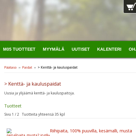
M05 TUOTTEET
MYYMÄLÄ
UUTISET
KALENTERI
OH
Päätaso
››
Paidat
››
> Kenttä- ja kauluspaidat
> Kenttä- ja kauluspaidat
Uusia ja ylijäämä kenttä- ja kauluspaitoja.
Tuotteet
Sivu 1 / 2 Tuotteita yhteensä 35 kpl
Riihipaita, 100% puuvilla, kesämalli, musta