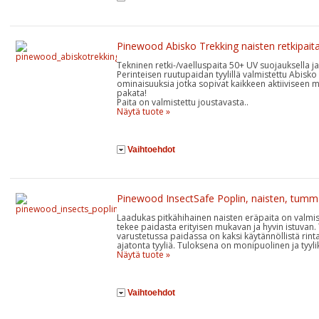
Pinewood Abisko Trekking naisten retkipait
Tekninen retki-/vaelluspaita 50+ UV suojauksella j
Perinteisen ruutupaidan tyylillä valmistettu Abisk
ominaisuuksia jotka sopivat kaikkeen aktiiviseen
pakata!
Paita on valmistettu joustavasta..
Näytä tuote »
Vaihtoehdot
Pinewood InsectSafe Poplin, naisten, tum
Laadukas pitkähihainen naisten eräpaita on valmis
tekee paidasta erityisen mukavan ja hyvin istuvan. 
varustetussa paidassa on kaksi käytännöllistä rint
ajatonta tyyliä. Tuloksena on monipuolinen ja tyyli
Näytä tuote »
Vaihtoehdot