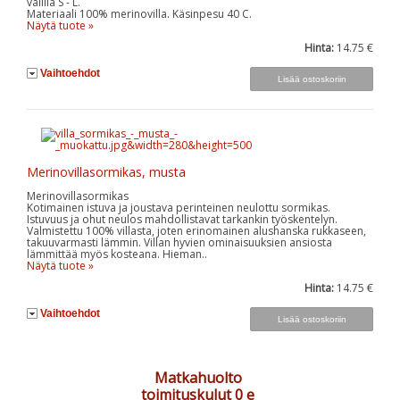
välillä S - L.
Materiaali 100% merinovilla. Käsinpesu 40 C.
Näytä tuote »
Hinta:
14.75 €
Vaihtoehdot
Merinovillasormikas, musta
Merinovillasormikas
Kotimainen istuva ja joustava perinteinen neulottu sormikas.
Istuvuus ja ohut neulos mahdollistavat tarkankin työskentelyn.
Valmistettu 100% villasta, joten erinomainen alushanska rukkaseen,
takuuvarmasti lämmin. Villan hyvien ominaisuuksien ansiosta
lämmittää myös kosteana. Hieman..
Näytä tuote »
Hinta:
14.75 €
Vaihtoehdot
Matkahuolto
toimituskulut 0 e