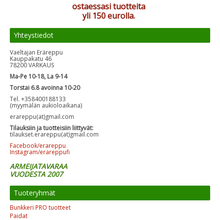
ostaessasi tuotteita
yli 150 eurolla.
Yhteystiedot
Vaeltajan Eräreppu
Kauppakatu 46
78200 VARKAUS
Ma-Pe 10-18, La 9-14
Torstai 6.8 avoinna 10-20
Tel. +358400188133
(myymälän aukioloaikana)
erareppu(at)gmail.com
Tilauksiin ja tuotteisiin liittyvät:
tilaukset.erareppu(at)gmail.com
Facebook/erareppu
Instagram/erareppufi
ARMEIJATAVARAA
VUODESTA 2007
Tuoteryhmät
Bunkkeri PRO tuotteet
Paidat