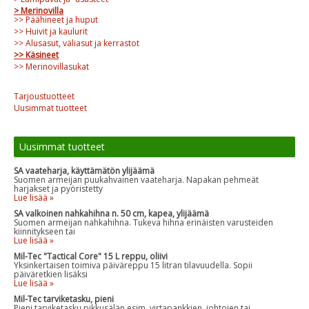
> Merinovilla
>> Päähineet ja huput
>> Huivit ja kaulurit
>> Alusasut, väliasut ja kerrastot
>> Käsineet
>> Merinovillasukat
Tarjoustuotteet
Uusimmat tuotteet
Uusimmat tuotteet
SA vaateharja, käyttämätön ylijäämä
Suomen armeijan puukahvainen vaateharja. Napakan pehmeät
harjakset ja pyöristetty
Lue lisää »
SA valkoinen nahkahihna n. 50 cm, kapea, ylijäämä
Suomen armeijan nahkahihna. Tukeva hihna erinäisten varusteiden
kiinnitykseen tai
Lue lisää »
Mil-Tec "Tactical Core" 15 L reppu, oliivi
Yksinkertaisen toimiva päiväreppu 15 litran tilavuudella. Sopii
päiväretkien lisäksi
Lue lisää »
Mil-Tec tarviketasku, pieni
Pieni tarviketasku pikkusälän esim. virtapankkien, johtojen tai