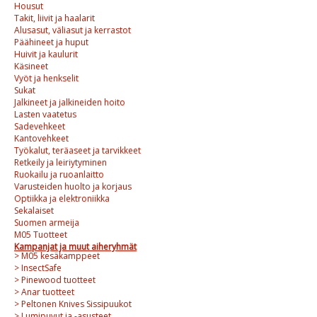
Housut
Takit, liivit ja haalarit
Alusasut, väliasut ja kerrastot
Päähineet ja huput
Huivit ja kaulurit
Käsineet
Vyöt ja henkselit
Sukat
Jalkineet ja jalkineiden hoito
Lasten vaatetus
Sadevehkeet
Kantovehkeet
Työkalut, teräaseet ja tarvikkeet
Retkeily ja leiriytyminen
Ruokailu ja ruoanlaitto
Varusteiden huolto ja korjaus
Optiikka ja elektroniikka
Sekalaiset
Suomen armeija
M05 Tuotteet
Kampanjat ja muut aiheryhmät
> M05 kesäkamppeet
> InsectSafe
> Pinewood tuotteet
> Anar tuotteet
> Peltonen Knives Sissipuukot
> Lumipuvut ja -asusteet