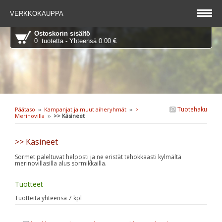
VERKKOKAUPPA
Ostoskorin sisältö
0 tuotetta - Yhteensä 0.00 €
Tuotehaku
Päätaso
››
Kampanjat ja muut aiheryhmät
››
>
Merinovilla
››
>> Käsineet
>> Käsineet
Sormet paleltuvat helposti ja ne eristät tehokkaasti kylmältä
merinovillasilla alus sormikkailla.
Tuotteet
Tuotteita yhteensä 7 kpl