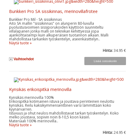
Bunkkeri Pro SA sissikinnas, merinovillafrotee
Bunkker Pro Mil - SA sissikinnas
Aito SA mallin "sissikinnas" on alunperin 80-luvulla
puolustusvoimien sissiporukoiden käyttöön suunniteltu
villalapanen jonka malli on tekniikan kehittyessä jopa
ajankohtaisempi kuin alkuperäisen tuotannon aikaan. Malli
mahdollistaa tarkankin työskentelyn, aseenkäsittelyn..
Näytä tuote »
Hinta:
34.95 €
Vaihtoehdot
Kynsikäs erikoispitkä merinovilla
Kynsikäs merinovilla 100%
Erikoispitkä kotimainen istuva ja joustava perinteinen neulottu
kynsikäs. Reilu kaksikymmensenttinen varsi lämmittään koko
kyynärvarren.
Istuvuus ja ohut neulos mahdollistavat tarkan työskentelyn. Koko
melko joustava, sopivin noin 8-10,5 koon käsiin.
Materiaali 100% merinovilla..
Näytä tuote »
Hinta:
24.95 €