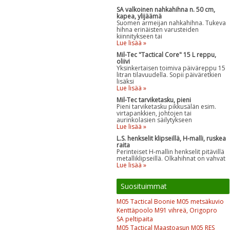
SA valkoinen nahkahihna n. 50 cm,
kapea, ylijäämä
Suomen armeijan nahkahihna. Tukeva
hihna erinäisten varusteiden
kiinnitykseen tai
Lue lisää »
Mil-Tec "Tactical Core" 15 L reppu,
oliivi
Yksinkertaisen toimiva päiväreppu 15
litran tilavuudella. Sopii päiväretkien
lisäksi
Lue lisää »
Mil-Tec tarviketasku, pieni
Pieni tarviketasku pikkusälän esim.
virtapankkien, johtojen tai
aurinkolasien säilytykseen
Lue lisää »
L.S. henkselit klipseillä, H-malli, ruskea
raita
Perinteiset H-mallin henkselit pitävillä
metalliklipseillä. Olkahihnat on vahvat
Lue lisää »
Suosituimmat
M05 Tactical Boonie M05 metsäkuvio
Kenttäpoolo M91 vihreä, Origopro
SA peltipaita
M05 Tactical Maastoasun M05 RES