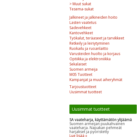
> Muut sukat
Tesema-sukat
Jalkineet ja jalkineiden hoito
Lasten vaatetus
Sadevehkeet
Kantovehkeet
Työkalut, teräaseet ja tarvikkeet
Retkeily ja leiriytyminen
Ruokailu ja ruoanlaitto
Varusteiden huolto ja korjaus
Optiikka ja elektroniikka
Sekalaiset
Suomen armeija
M05 Tuotteet
Kampanjat ja muut aiheryhmät
Tarjoustuotteet
Uusimmat tuotteet
Uusimmat tuotteet
SA vaateharja, käyttämätön ylijäämä
Suomen armeijan puukahvainen
vaateharja. Napakan pehmeät
harjakset ja pyöristetty
Lue lisää »