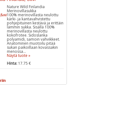
Nature Wild Finlandia
Merinovillasukka
100% merinovillasta neulottu
kärki- ja kantavahvistettu
pohjepituinen kestävä ja erittäin
lämmin sukka. Sisällä 100%
merinovillasta neulottu
kokofrotee. Sidoslanka
polyamidi, samoin vahvikkeet.
Anatominen muotoilu pitää
sukan paikoillaan kovassakin
menossa...
Näytä tuote »
Hinta:
17.75 €
riin