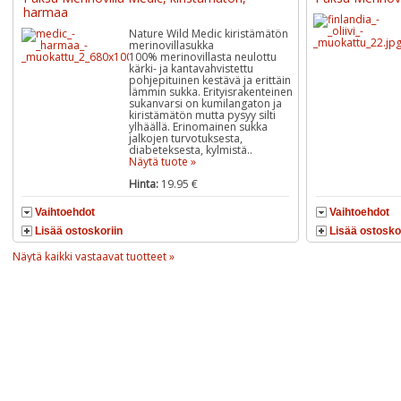
harmaa
Nature Wild Medic kiristämätön
merinovillasukka
100% merinovillasta neulottu
kärki- ja kantavahvistettu
pohjepituinen kestävä ja erittäin
lämmin sukka. Erityisrakenteinen
sukanvarsi on kumilangaton ja
kiristämätön mutta pysyy silti
ylhäällä. Erinomainen sukka
jalkojen turvotuksesta,
diabeteksesta, kylmistä..
Näytä tuote »
Hinta:
19.95 €
Vaihtoehdot
Vaihtoehdot
Lisää ostoskoriin
Lisää ostosko
Näytä kaikki vastaavat tuotteet »