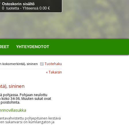
Ostoskorin sisältö
0 tuotetta - Yhteensä 0.00 €
JEET
YHTEYDENOTOT
Tuotehaku
en kokomerkintä), sininen
« Takaisin
tä), sininen
ä pohjassa. Pohjaan neulottu
 koko 34-36. Muuten sukat ovat
 poistohinta.
rinovillasukka
kantavahvistettu pohjepituinen kestävä
inen sukanvarsi on kumilangaton ja