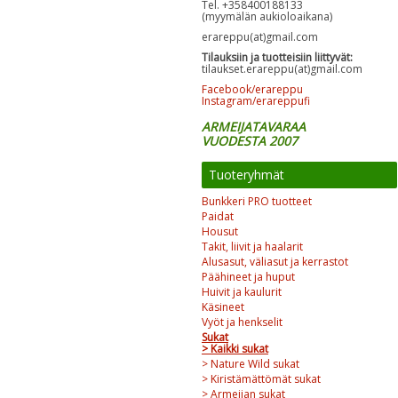
Tel. +358400188133
(myymälän aukioloaikana)
erareppu(at)gmail.com
Tilauksiin ja tuotteisiin liittyvät:
tilaukset.erareppu(at)gmail.com
Facebook/erareppu
Instagram/erareppufi
ARMEIJATAVARAA
VUODESTA 2007
Tuoteryhmät
Bunkkeri PRO tuotteet
Paidat
Housut
Takit, liivit ja haalarit
Alusasut, väliasut ja kerrastot
Päähineet ja huput
Huivit ja kaulurit
Käsineet
Vyöt ja henkselit
Sukat
> Kaikki sukat
> Nature Wild sukat
> Kiristämättömät sukat
> Armeijan sukat