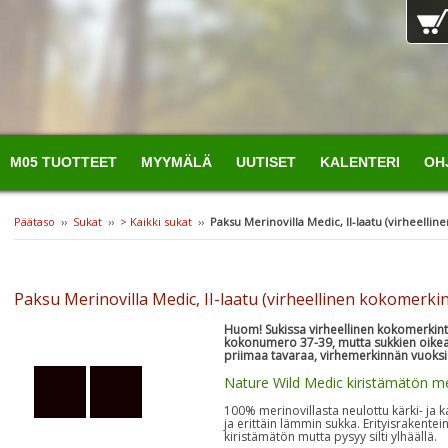
M05 TUOTTEET
MYYMÄLÄ
UUTISET
KALENTERI
OH
Päätaso
››
Sukat
››
> Kaikki sukat
››
Paksu Merinovilla Medic, II-laatu (virheellin
Paksu Merinovilla Medic, II-laatu (virheellinen kokomerkin
Huom! Sukissa virheellinen kokomerkint
kokonumero 37-39, mutta sukkien oikea
priimaa tavaraa, virhemerkinnän vuoksi
Nature Wild Medic kiristämätön me
100% merinovillasta neulottu kärki- ja 
ja erittäin lämmin sukka. Erityisrakente
kiristämätön mutta pysyy silti ylhäällä.