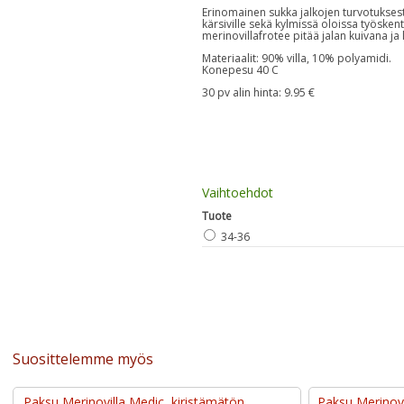
Erinomainen sukka jalkojen turvotuksest
kärsiville sekä kylmissä oloissa työsken
merinovillafrotee pitää jalan kuivana j
Materiaalit: 90% villa, 10% polyamidi.
Konepesu 40 C
30 pv alin hinta: 9.95 €
Vaihtoehdot
Tuote
34-36
Suosittelemme myös
Paksu Merinovilla Medic, kiristämätön,
Paksu Merinovil