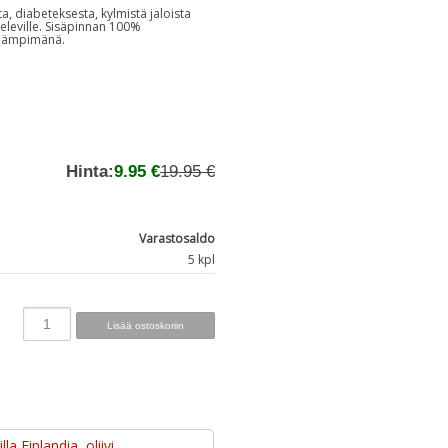
a, diabeteksesta, kylmistä jaloista
televille. Sisäpinnan 100%
a lämpimänä.
Hinta:
9.95 €
19.95 €
Varastosaldo
5 kpl
la Finlandia, oliivi