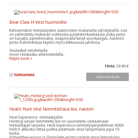
Bear Claw H-Vest huomioliivi
Kahisematon metsästysliivi säännösten mukaisella väristyksellä. Liivi
on valmistettu mukavan notkeasta polyesterikankaasta jonka pinta
on harjattu äänettömäksi, sisäpinnalla kevyt vuorikangas. Äänetön
pinta mahdollistaa käytön myös liikkuvassa jahdissa.
Sivutaskut vetoketjulla
Avoin rintatasku antennilenkillä..
Näytä tuote »
Hinta:
29.90 €
Vaihtoehdot
HeatX Hunt Vest lämmitettävä liivi, naisten
Heat Experience -metsästysliivi
Hunting-sarjan lämmitetty liivi on suunniteltu vastaamaan
metsästäjän tarpeita. Heat Experience-lämmitysjärjestelmän 6000
mAh:n akkusta riittää puhtia pitämään sinut lämpimänä jopa 10
tuntia.
Vohvelifleecevuori ja Thinsulate-eristys pitävät sinut lämpimänä