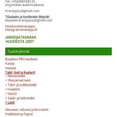
Tel. +358400188133
(myymälän aukioloaikana)
erareppu(at)gmail.com
Tilauksiin ja tuotteisiin liittyvät:
tilaukset.erareppu(at)gmail.com
Facebook/erareppu
Instagram/erareppufi
ARMEIJATAVARAA
VUODESTA 2007
Tuoteryhmät
Bunkkeri PRO tuotteet
Paidat
Housut
Takit, liivit ja haalarit
> Maastotakit
> Yksiväriset takit
> Talvi- ja pakkastakit
> Haalarit
> Vuorit
> Sade- ja kalvotakit
> Liivit
Alusasut, väliasut ja kerrastot
Päähineet ja huput