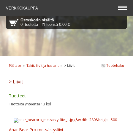
VERKKOKAUPPA
Ostoskorin sisältö
0 tuotetta - Yhteensä 0.00 €
Tuotehaku
Päätaso
››
Takit, liivit ja haalarit
››
> Liivit
> Liivit
Tuotteet
Tuotteita yhteensä 13 kpl
Anar Bear Pro metsästysliivi