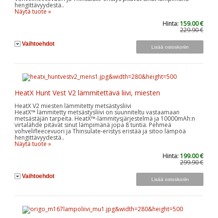
hengittävyydestä..
Näytä tuote »
Hinta:
159.00 €
229.90 €
Vaihtoehdot
HeatX Hunt Vest V2 lämmitettävä liivi, miesten
HeatX V2 miesten lämmitetty metsästysliivi
HeatX™ lämmitetty metsästysliivi on suunniteltu vastaamaan
metsästäjän tarpeita. HeatX™-lämmitysjärjestelmä ja 10000mAh:n
virtalähde pitävät sinut lämpimänä jopa 8 tuntia. Pehmeä
vohvelifleecevuori ja Thinsulate-eristys eristää ja sitoo lämpöä
hengittävyydestä..
Näytä tuote »
Hinta:
199.00 €
299.90 €
Vaihtoehdot