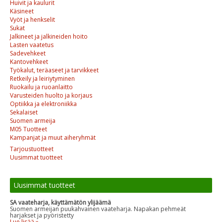
Huivit ja kaulurit
Käsineet
Vyöt ja henkselit
Sukat
Jalkineet ja jalkineiden hoito
Lasten vaatetus
Sadevehkeet
Kantovehkeet
Työkalut, teräaseet ja tarvikkeet
Retkeily ja leiriytyminen
Ruokailu ja ruoanlaitto
Varusteiden huolto ja korjaus
Optiikka ja elektroniikka
Sekalaiset
Suomen armeija
M05 Tuotteet
Kampanjat ja muut aiheryhmät
Tarjoustuotteet
Uusimmat tuotteet
Uusimmat tuotteet
SA vaateharja, käyttämätön ylijäämä
Suomen armeijan puukahvainen vaateharja. Napakan pehmeät
harjakset ja pyöristetty
Lue lisää »