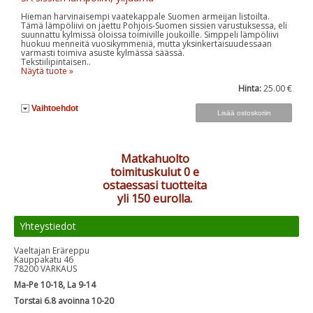
Hieman harvinaisempi vaatekappale Suomen armeijan listoilta.
Tämä lämpöliivi on jaettu Pohjois-Suomen sissien varustuksessa, eli
suunnattu kylmissä oloissa toimiville joukoille. Simppeli lämpöliivi
huokuu menneitä vuosikymmeniä, mutta yksinkertaisuudessaan
varmasti toimiva asuste kylmässä säässä.
Tekstiilipintaisen..
Näytä tuote »
Hinta:
25.00 €
Vaihtoehdot
Matkahuolto
toimituskulut 0 e
ostaessasi tuotteita
yli 150 eurolla.
Yhteystiedot
Vaeltajan Eräreppu
Kauppakatu 46
78200 VARKAUS
Ma-Pe 10-18, La 9-14
Torstai 6.8 avoinna 10-20