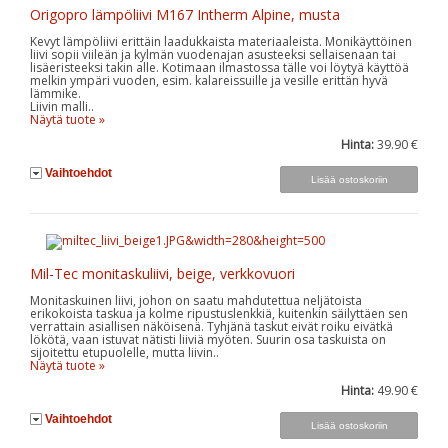
Origopro lämpöliivi M167 Intherm Alpine, musta
Kevyt lämpöliivi erittäin laadukkaista materiaaleista. Monikäyttöinen
liivi sopii viileän ja kylmän vuodenajan asusteeksi sellaisenaan tai
lisäeristeeksi takin alle. Kotimaan ilmastossa tälle voi löytyä käyttöä
melkin ympäri vuoden, esim. kalareissuille ja vesille erittän hyvä
lämmike.
Liivin malli..
Näytä tuote »
Hinta:
39.90 €
Vaihtoehdot
Mil-Tec monitaskuliivi, beige, verkkovuori
Monitaskuinen liivi, johon on saatu mahdutettua neljätoista
erikokoista taskua ja kolme ripustuslenkkiä, kuitenkin säilyttäen sen
verrattain asiallisen näköisenä. Tyhjänä taskut eivät roiku eivätkä
lökötä, vaan istuvat nätisti liiviä myöten. Suurin osa taskuista on
sijoitettu etupuolelle, mutta liivin..
Näytä tuote »
Hinta:
49.90 €
Vaihtoehdot