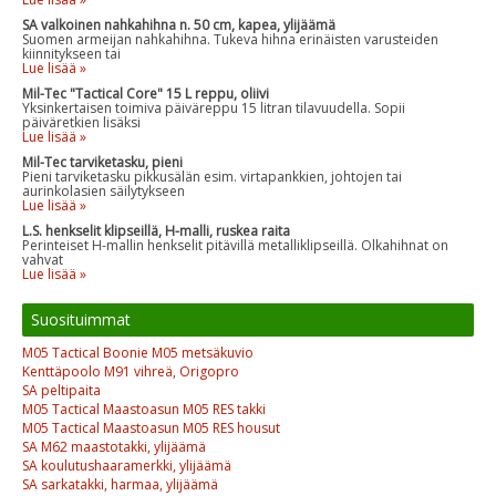
SA valkoinen nahkahihna n. 50 cm, kapea, ylijäämä
Suomen armeijan nahkahihna. Tukeva hihna erinäisten varusteiden
kiinnitykseen tai
Lue lisää »
Mil-Tec "Tactical Core" 15 L reppu, oliivi
Yksinkertaisen toimiva päiväreppu 15 litran tilavuudella. Sopii
päiväretkien lisäksi
Lue lisää »
Mil-Tec tarviketasku, pieni
Pieni tarviketasku pikkusälän esim. virtapankkien, johtojen tai
aurinkolasien säilytykseen
Lue lisää »
L.S. henkselit klipseillä, H-malli, ruskea raita
Perinteiset H-mallin henkselit pitävillä metalliklipseillä. Olkahihnat on
vahvat
Lue lisää »
Suosituimmat
M05 Tactical Boonie M05 metsäkuvio
Kenttäpoolo M91 vihreä, Origopro
SA peltipaita
M05 Tactical Maastoasun M05 RES takki
M05 Tactical Maastoasun M05 RES housut
SA M62 maastotakki, ylijäämä
SA koulutushaaramerkki, ylijäämä
SA sarkatakki, harmaa, ylijäämä