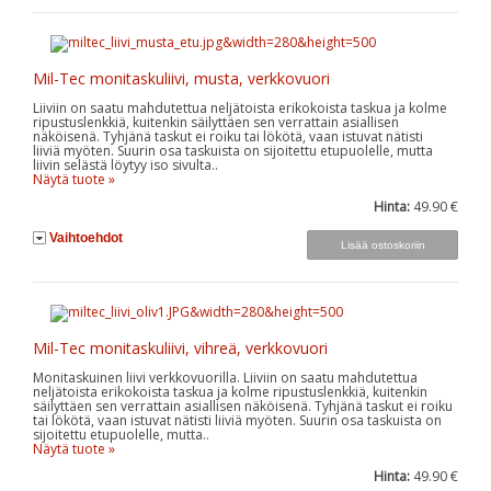
Mil-Tec monitaskuliivi, musta, verkkovuori
Liiviin on saatu mahdutettua neljätoista erikokoista taskua ja kolme
ripustuslenkkiä, kuitenkin säilyttäen sen verrattain asiallisen
näköisenä. Tyhjänä taskut ei roiku tai lökötä, vaan istuvat nätisti
liiviä myöten. Suurin osa taskuista on sijoitettu etupuolelle, mutta
liivin selästä löytyy iso sivulta..
Näytä tuote »
Hinta:
49.90 €
Vaihtoehdot
Mil-Tec monitaskuliivi, vihreä, verkkovuori
Monitaskuinen liivi verkkovuorilla. Liiviin on saatu mahdutettua
neljätoista erikokoista taskua ja kolme ripustuslenkkiä, kuitenkin
säilyttäen sen verrattain asiallisen näköisenä. Tyhjänä taskut ei roiku
tai lökötä, vaan istuvat nätisti liiviä myöten. Suurin osa taskuista on
sijoitettu etupuolelle, mutta..
Näytä tuote »
Hinta:
49.90 €