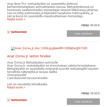
Anar Bear Pro -metsästysliivi on suunniteltu yhdessä
karhunmetsästyksen ammattilaisten kanssa. Metsästysliivissä on
huomioitu vaativimmankin metsästäjän tarpeet liikkuvassa jahdissa.
Liivi on tehty pehmeästä ja hiljaiseksi harjatusta materiaalista, ja
väri ja kuosi on suunniteltu maastouttamaan metsästäjä..
Näytä tuote »
Hinta:
99.00 €
Vaihtoehdot
Anar Dorvu Jr. lasten hirviliivi
Anar Dorvu Jr Metsästysliivi nuorisolle
Anar Dorvu Jr -metsästysliivi on erinomainen valinta hirvestykseen.
Metsästysliivi on suunniteltu erityisesti nuorille metsästäjille tarjoten
turvallista näkyvyyttä ja suojaa säältä.
Ominaisuudet
Camokuviointi turvaoranssilla:
Liivi on varustettu tehokkaalla..
Näytä tuote »
Hinta:
39.00 €
Vaihtoehdot