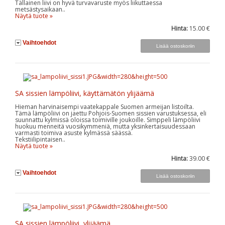
Tällainen liivi on hyvä turvavaruste myös liikuttaessa
metsästysaikaan..
Näytä tuote »
Hinta:
15.00 €
Vaihtoehdot
SA sissien lämpöliivi, käyttämätön ylijäämä
Hieman harvinaisempi vaatekappale Suomen armeijan listoilta.
Tämä lämpöliivi on jaettu Pohjois-Suomen sissien varustuksessa, eli
suunnattu kylmissä oloissa toimiville joukoille. Simppeli lämpöliivi
huokuu menneitä vuosikymmeniä, mutta yksinkertaisuudessaan
varmasti toimiva asuste kylmässä säässä.
Tekstiilipintaisen..
Näytä tuote »
Hinta:
39.00 €
Vaihtoehdot
SA sissien lämpöliivi, ylijäämä