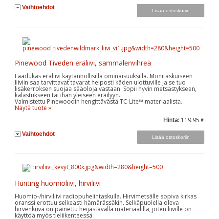
Vaihtoehdot
Pinewood Tiveden eräliivi, sammalenvihreä
Laadukas eräliivi käytännöllisillä ominaisuuksilla. Monitaskuiseen
liiviin saa tarvittavat tavarat helposti käden ulottuville ja se tuo
lisäkerroksen suojaa sääoloja vastaan. Sopii hyvin metsästykseen,
kalastukseen tai ihan yleiseen eräilyyn.
Valmistettu Pinewoodin hengittävästä TC-Lite™ materiaalista..
Näytä tuote »
Hinta:
119.95 €
Vaihtoehdot
Hunting huomioliivi, hirviliivi
Huomio-/hirviliivi radiopuhelintaskulla. Hirvimetsälle sopiva kirkas
oranssi erottuu selkeästi hämärässäkin. Selkäpuolella oleva
hirvenkuva on painettu heijastavalla materiaalilla, joten liiville on
käyttöä myös tieliikenteessä.