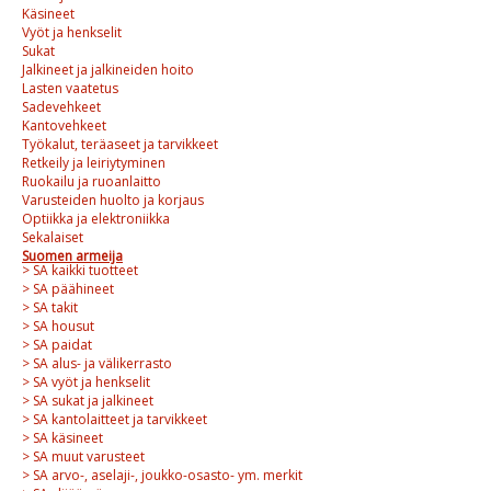
Käsineet
Vyöt ja henkselit
Sukat
Jalkineet ja jalkineiden hoito
Lasten vaatetus
Sadevehkeet
Kantovehkeet
Työkalut, teräaseet ja tarvikkeet
Retkeily ja leiriytyminen
Ruokailu ja ruoanlaitto
Varusteiden huolto ja korjaus
Optiikka ja elektroniikka
Sekalaiset
Suomen armeija
> SA kaikki tuotteet
> SA päähineet
> SA takit
> SA housut
> SA paidat
> SA alus- ja välikerrasto
> SA vyöt ja henkselit
> SA sukat ja jalkineet
> SA kantolaitteet ja tarvikkeet
> SA käsineet
> SA muut varusteet
> SA arvo-, aselaji-, joukko-osasto- ym. merkit