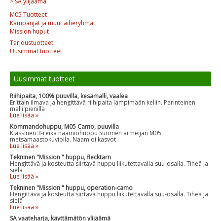
> SA ylijäämä
M05 Tuotteet
Kampanjat ja muut aiheryhmät
Mission huput
Tarjoustuotteet
Uusimmat tuotteet
Uusimmat tuotteet
Riihipaita, 100% puuvilla, kesämalli, vaalea
Erittäin ilmava ja hengittävä riihipaita lämpimään keliin. Perinteinen
malli pienillä
Lue lisää »
Kommandohuppu, M05 Camo, puuvilla
Klassinen 3-reikä naamiohuppu Suomen armeijan M05
metsämaastokuviolla. Naamioi kasvot
Lue lisää »
Tekninen "Mission " huppu, flecktarn
Hengittävä ja kosteutta siirtävä huppu liikutettavalla suu-osalla. Tiheä ja
sielä
Lue lisää »
Tekninen "Mission " huppu, operation-camo
Hengittävä ja kosteutta siirtävä huppu liikutettavalla suu-osalla. Tiheä ja
sielä
Lue lisää »
SA vaateharja, käyttämätön ylijäämä