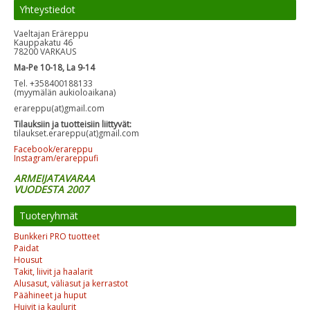
Yhteystiedot
Vaeltajan Eräreppu
Kauppakatu 46
78200 VARKAUS
Ma-Pe 10-18, La 9-14
Tel. +358400188133
(myymälän aukioloaikana)
erareppu(at)gmail.com
Tilauksiin ja tuotteisiin liittyvät:
tilaukset.erareppu(at)gmail.com
Facebook/erareppu
Instagram/erareppufi
ARMEIJATAVARAA
VUODESTA 2007
Tuoteryhmät
Bunkkeri PRO tuotteet
Paidat
Housut
Takit, liivit ja haalarit
Alusasut, väliasut ja kerrastot
Päähineet ja huput
Huivit ja kaulurit