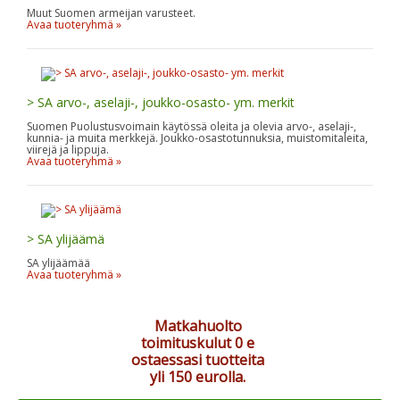
Muut Suomen armeijan varusteet.
Avaa tuoteryhmä »
> SA arvo-, aselaji-, joukko-osasto- ym. merkit
Suomen Puolustusvoimain käytössä oleita ja olevia arvo-, aselaji-,
kunnia- ja muita merkkejä. Joukko-osastotunnuksia, muistomitaleita,
viirejä ja lippuja.
Avaa tuoteryhmä »
> SA ylijäämä
SA ylijäämää
Avaa tuoteryhmä »
Matkahuolto
toimituskulut 0 e
ostaessasi tuotteita
yli 150 eurolla.