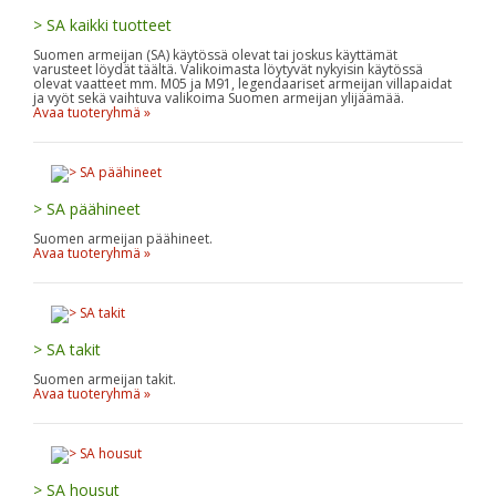
> SA kaikki tuotteet
Suomen armeijan (SA) käytössä olevat tai joskus käyttämät
varusteet löydät täältä. Valikoimasta löytyvät nykyisin käytössä
olevat vaatteet mm. M05 ja M91, legendaariset armeijan villapaidat
ja vyöt sekä vaihtuva valikoima Suomen armeijan ylijäämää.
Avaa tuoteryhmä »
> SA päähineet
Suomen armeijan päähineet.
Avaa tuoteryhmä »
> SA takit
Suomen armeijan takit.
Avaa tuoteryhmä »
> SA housut