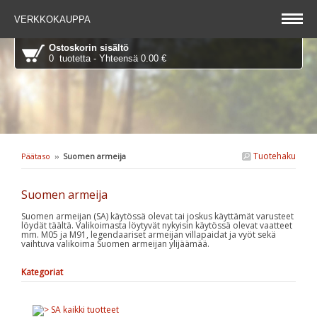
VERKKOKAUPPA
Ostoskorin sisältö
0 tuotetta - Yhteensä 0.00 €
Tuotehaku
Päätaso
››
Suomen armeija
Suomen armeija
Suomen armeijan (SA) käytössä olevat tai joskus käyttämät varusteet
löydät täältä. Valikoimasta löytyvät nykyisin käytössä olevat vaatteet
mm. M05 ja M91, legendaariset armeijan villapaidat ja vyöt sekä
vaihtuva valikoima Suomen armeijan ylijäämää.
Kategoriat