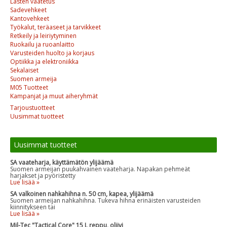
Lasten vaatetus
Sadevehkeet
Kantovehkeet
Työkalut, teräaseet ja tarvikkeet
Retkeily ja leiriytyminen
Ruokailu ja ruoanlaitto
Varusteiden huolto ja korjaus
Optiikka ja elektroniikka
Sekalaiset
Suomen armeija
M05 Tuotteet
Kampanjat ja muut aiheryhmät
Tarjoustuotteet
Uusimmat tuotteet
Uusimmat tuotteet
SA vaateharja, käyttämätön ylijäämä
Suomen armeijan puukahvainen vaateharja. Napakan pehmeät
harjakset ja pyöristetty
Lue lisää »
SA valkoinen nahkahihna n. 50 cm, kapea, ylijäämä
Suomen armeijan nahkahihna. Tukeva hihna erinäisten varusteiden
kiinnitykseen tai
Lue lisää »
Mil-Tec "Tactical Core" 15 L reppu, oliivi