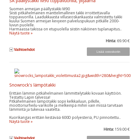
SA päällystakki M90 toppavuorilla, ylijäämä
Suomen armeijan päällystakki M90
Siisti pitkähelmainen manttelimallinen takki irroittettavalla
toppavuorilla. Laadukkaasta villaseoskankaasta valmistettu takki
kuului Suomen armeijan kevyeen palveluspukuun pitkälle 2000-
luvun puolelle.
Harmaassa takissa on etupuolella siistin näköinen tuplanapitus..
Näytä tuote »
Hinta:
69.90 €
Vaihtoehdot
Snowrock's lämpötakki
Erittäin lämmin pitkähelmainen lämmittelytakki kovaan käyttöön.
Testattu Lapin talvessa!
Pitkähelmainen lämpötakki sopii kelkkailuun, pilkille,
moottoriurheilu-varikolle ja melkeinpä mihin vain missä tarvitaan
lämmintä ja tukevaa vaatetta.
Kuorikangas erittäin kestävää 600D polyesteriä, PU pinnoitettu..
Näytä tuote »
Hinta:
159.00 €
Vaihtoehdot