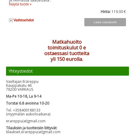
ja helmassa säädettävä..
Näytä tuote »
Hinta:
119.00 €
Vaihtoehdot
Matkahuolto
toimituskulut 0 e
ostaessasi tuotteita
yli 150 eurolla.
Yhteystiedot
Vaeltajan Eräreppu
Kauppakatu 46
78200 VARKAUS
Ma-Pe 10-18, La 9-14
Torstai 6.8 avoinna 10-20
Tel. +358400188133
(myymälän aukioloaikana)
erareppu(at)gmail.com
Tilauksiin ja tuotteisiin liittyvät:
tilaukset.erareppu(at)gmail.com