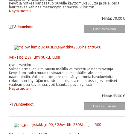
Kevyt ja notkea kangas tuo puvulle käyttömukavuutta ja se ei pidä
häiritsevää kahinaa metsästystilanteessa. Vuoriton..
Näytä tuote »
Hinta:
79.00 €
Vaihtoehdot
Mil-Tec BW lumipuku, uusi
BW lumipuku
Saksan armeijan lumipuvun mallilla valmistettuja naamioasuja.
Kevyt kuoripuku muun talvivaatetuksen päälle talviseen
naamiointiin. Valkealle pohjalle on lisätty tummia havukuvioita
rikkomaan käyttäjän muodon lumisessa maastossa. Jos tarvitset
vaaleampaa kuviointia, voit kääntää puvun ympäri..
Näytä tuote »
Hinta:
69.00 €
Vaihtoehdot