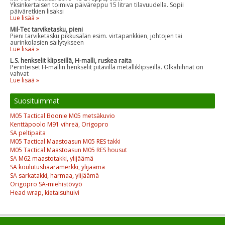
Yksinkertaisen toimiva päiväreppu 15 litran tilavuudella. Sopii
päiväretkien lisäksi
Lue lisää »
Mil-Tec tarviketasku, pieni
Pieni tarviketasku pikkusälän esim. virtapankkien, johtojen tai
aurinkolasien säilytykseen
Lue lisää »
L.S. henkselit klipseillä, H-malli, ruskea raita
Perinteiset H-mallin henkselit pitävillä metalliklipseillä. Olkahihnat on
vahvat
Lue lisää »
Suosituimmat
M05 Tactical Boonie M05 metsäkuvio
Kenttäpoolo M91 vihreä, Origopro
SA peltipaita
M05 Tactical Maastoasun M05 RES takki
M05 Tactical Maastoasun M05 RES housut
SA M62 maastotakki, ylijäämä
SA koulutushaaramerkki, ylijäämä
SA sarkatakki, harmaa, ylijäämä
Origopro SA-miehistövyö
Head wrap, kietaisuhuivi