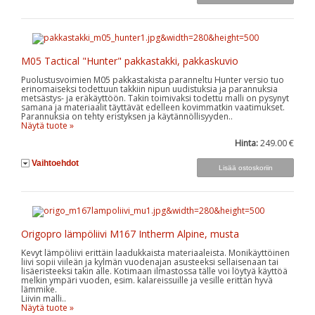
M05 Tactical "Hunter" pakkastakki, pakkaskuvio
Puolustusvoimien M05 pakkastakista paranneltu Hunter versio tuo
erinomaiseksi todettuun takkiin nipun uudistuksia ja parannuksia
metsästys- ja eräkäyttöön. Takin toimivaksi todettu malli on pysynyt
samana ja materiaalit täyttävät edelleen kovimmatkin vaatimukset.
Parannuksia on tehty eristyksen ja käytännöllisyyden..
Näytä tuote »
Hinta:
249.00 €
Vaihtoehdot
Origopro lämpöliivi M167 Intherm Alpine, musta
Kevyt lämpöliivi erittäin laadukkaista materiaaleista. Monikäyttöinen
liivi sopii viileän ja kylmän vuodenajan asusteeksi sellaisenaan tai
lisäeristeeksi takin alle. Kotimaan ilmastossa tälle voi löytyä käyttöä
melkin ympäri vuoden, esim. kalareissuille ja vesille erittän hyvä
lämmike.
Liivin malli..
Näytä tuote »