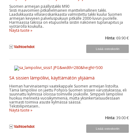
Suomen armeijan päällystakki M90
Siisti maavoimien pitkähelmainen manttelimallinen takki.
Laadukkaasta villaseoskankaasta valmistettu takki kuului Suomen
armeijan kevyeen palveluspukuun pitkälle 2000-luvun puolelle.
Harmaassa takissa on etupuolella siistin näköinen tuplanapitus ja
vyötäröllä koukulla..
Näytä tuote »
Hinta:
69.90 €
Vaihtoehdot
SA sissien lämpöliivi, käyttämätön ylijäämä
Hieman harvinaisempi vaatekappale Suomen armeijan listoilta.
Tämä lämpöliivi on jaettu Pohjois-Suomen sissien varustuksessa, eli
suunnattu kylmissä oloissa toimiville joukoille. Simppeli lämpöliivi
huokuu menneitä vuosikymmeniä, mutta yksinkertaisuudessaan
varmasti toimiva asuste kylmässä säässä.
Tekstiilipintaisen..
Näytä tuote »
Hinta:
39.00 €
Vaihtoehdot