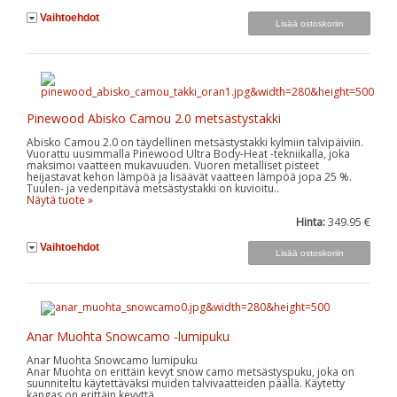
Vaihtoehdot
Pinewood Abisko Camou 2.0 metsästystakki
Abisko Camou 2.0 on täydellinen metsästystakki kylmiin talvipäiviin.
Vuorattu uusimmalla Pinewood Ultra Body-Heat -tekniikalla, joka
maksimoi vaatteen mukavuuden. Vuoren metalliset pisteet
heijastavat kehon lämpöä ja lisäävät vaatteen lämpöä jopa 25 %.
Tuulen- ja vedenpitävä metsästystakki on kuvioitu..
Näytä tuote »
Hinta:
349.95 €
Vaihtoehdot
Anar Muohta Snowcamo -lumipuku
Anar Muohta Snowcamo lumipuku
Anar Muohta on erittäin kevyt snow camo metsästyspuku, joka on
suunniteltu käytettäväksi muiden talvivaatteiden päällä. Käytetty
kangas on erittäin kevyttä.