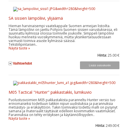
SA sissien lämpöliivi, ylijäämä
Hieman harvinaisempi vaatekappale Suomen armeijan listoilta.
Tämä lämpöliivi on jaettu Pohjois-Suomen sissien varustuksessa, eli
suunnattu kylmissä oloissa toimiville joukoille. Simppeli lämpöliivi
huokuu menneitä vuosikymmeniä, mutta yksinkertaisuudessaan
varmasti toimiva asuste kylmässä säässä.
Tekstiilipintaisen..
Näytä tuote »
Hinta:
25.00 €
Vaihtoehdot
M05 Tactical "Hunter" pakkastakki, lumikuvio
Puolustusvoimien M05 pakkastakista paranneltu Hunter versio tuo
erinomaiseksi todettuun takkiin nipun uudistuksia ja parannuksia
metsästys- ja eräkäyttöön. Takin toimivaksi todettu malli on pysynyt
samana ja materiaalit täyttävät edelleen kovimmatkin vaatimukset.
Parannuksia on tehty eristyksen ja käytännöllisyyden..
Näytä tuote »
Hinta:
249.00 €