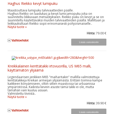
Haghus Riekko kevyt lumipuku
Maastouttava lumipuku talvivaatteiden päälle.
Haghus Riekko on laadukas ja kevyt lumicamopuku joka on
suunniteltu liikkuvaan metsästykseen. Riekko puku on kevyt ja se on
suunniteltu käytettäväksi muiden talvivaatteiden päällä. Malliltaan ja
leikkauksiltaan Riekko sopii erinomaisesti pohjoismaiselle..
Näytä tuote »
Hinta:
79.00 €
Vaihtoehdot
Kreikkalainen kenttätakki irtovuorilla, US M65 malli,
käyttämätön ylijäämä
Legendaarisen jenkkien M65 "maiharitakin" mallilla valmistettuja
kenttätakkeja Kreikan armeijan ylijäämästä. Erittäin toimiva kampe
kaikkeen könyämiseen, oltiin sitten maastossa tai urbaanissa
ympäristössä. Kaikista kevein asuste tämä takki ei ole, mutta
tämähän vain kuuluu asiaan.
Valmistettu tiiviistä..
Näytä tuote »
Hinta:
39.90 €
Vaihtoehdot