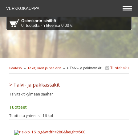
VERKKOKAUPPA
Ostoskorin sisältö
0 tuotetta - Yhteensä 0.00 €
Tuotehaku
Päätaso
››
Takit, liivit ja haalarit
››
> Talvi- ja pakkastakit
> Talvi- ja pakkastakit
Talvitakit kylmään säähän.
Tuotteet
Tuotteita yhteensä 16 kpl