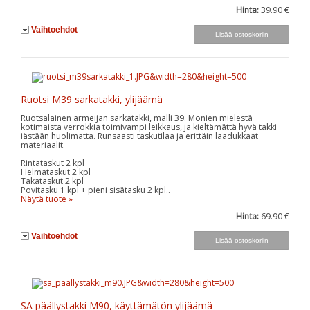
Hinta:
39.90 €
Vaihtoehdot
Ruotsi M39 sarkatakki, ylijäämä
Ruotsalainen armeijan sarkatakki, malli 39. Monien mielestä
kotimaista verrokkia toimivampi leikkaus, ja kieltämättä hyvä takki
iästään huolimatta. Runsaasti taskutilaa ja erittäin laadukkaat
materiaalit.
Rintataskut 2 kpl
Helmataskut 2 kpl
Takataskut 2 kpl
Povitasku 1 kpl + pieni sisätasku 2 kpl..
Näytä tuote »
Hinta:
69.90 €
Vaihtoehdot
SA päällystakki M90, käyttämätön ylijäämä