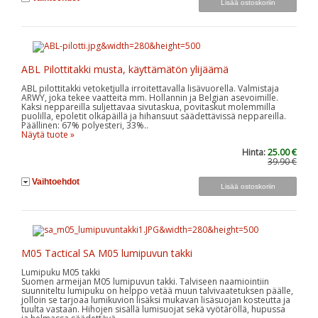
ABL Pilottitakki musta, käyttämätön ylijäämä
ABL pilottitakki vetoketjulla irroitettavalla lisävuorella. Valmistaja
ARWY, joka tekee vaatteita mm. Hollannin ja Belgian asevoimille.
Kaksi neppareilla suljettavaa sivutaskua, povitaskut molemmilla
puolilla, epoletit olkapäillä ja hihansuut säädettävissä neppareilla.
Päällinen: 67% polyesteri, 33%..
Näytä tuote »
Hinta:
25.00 €
39.90 €
Vaihtoehdot
M05 Tactical SA M05 lumipuvun takki
Lumipuku M05 takki
Suomen armeijan M05 lumipuvun takki. Talviseen naamiointiin
suunniteltu lumipuku on helppo vetää muun talvivaatetuksen päälle,
jolloin se tarjoaa lumikuvion lisäksi mukavan lisäsuojan kosteutta ja
tuulta vastaan. Hihojen sisällä lumisuojat sekä vyötäröllä, hupussa