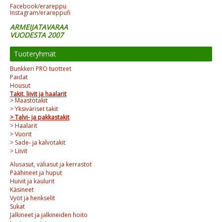
Facebook/erareppu
Instagram/erareppufi
ARMEIJATAVARAA
VUODESTA 2007
Tuoteryhmät
Bunkkeri PRO tuotteet
Paidat
Housut
Takit, liivit ja haalarit
> Maastotakit
> Yksiväriset takit
> Talvi- ja pakkastakit
> Haalarit
> Vuorit
> Sade- ja kalvotakit
> Liivit
Alusasut, väliasut ja kerrastot
Päähineet ja huput
Huivit ja kaulurit
Käsineet
Vyöt ja henkselit
Sukat
Jalkineet ja jalkineiden hoito