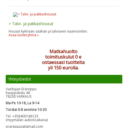
> Talvi- ja pakkashousut
Housut kylmään säähän ja talviseen naamiointiin.
Avaa tuoteryhmä »
Matkahuolto
toimituskulut 0 e
ostaessasi tuotteita
yli 150 eurolla.
Yhteystiedot
Vaeltajan Eräreppu
Kauppakatu 46
78200 VARKAUS
Ma-Pe 10-18, La 9-14
Torstai 6.8 avoinna 10-20
Tel. +358400188133
(myymälän aukioloaikana)
erareppu(at)gmail.com