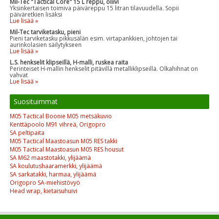
Mil-Tec "Tactical Core" 15 L reppu, oliivi
Yksinkertaisen toimiva päiväreppu 15 litran tilavuudella. Sopii
päiväretkien lisäksi
Lue lisää »
Mil-Tec tarviketasku, pieni
Pieni tarviketasku pikkusälän esim. virtapankkien, johtojen tai
aurinkolasien säilytykseen
Lue lisää »
L.S. henkselit klipseillä, H-malli, ruskea raita
Perinteiset H-mallin henkselit pitävillä metalliklipseillä. Olkahihnat on
vahvat
Lue lisää »
Suosituimmat
M05 Tactical Boonie M05 metsäkuvio
Kenttäpoolo M91 vihreä, Origopro
SA peltipaita
M05 Tactical Maastoasun M05 RES takki
M05 Tactical Maastoasun M05 RES housut
SA M62 maastotakki, ylijäämä
SA koulutushaaramerkki, ylijäämä
SA sarkatakki, harmaa, ylijäämä
Origopro SA-miehistövyö
Head wrap, kietaisuhuivi