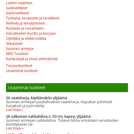
Lasten vaatetus
Sadevehkeet
Kantovehkeet
Työkalut, teräaseet ja tarvikkeet
Retkeily ja leiriytyminen
Ruokailu ja ruoanlaitto
Varusteiden huolto ja korjaus
Optiikka ja elektroniikka
Sekalaiset
Suomen armeija
M05 Tuotteet
Kampanjat ja muut aiheryhmät
Tarjoustuotteet
Uusimmat tuotteet
Uusimmat tuotteet
SA vaateharja, käyttämätön ylijäämä
Suomen armeijan puukahvainen vaateharja. Napakan pehmeät
harjakset ja pyöristetty
Lue lisää »
SA valkoinen nahkahihna n. 50 cm, kapea, ylijäämä
Suomen armeijan nahkahihna. Tukeva hihna erinäisten varusteiden
kiinnitykseen tai
Lue lisää »