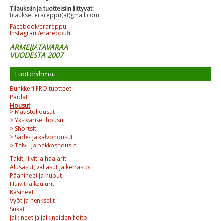
Tilauksiin ja tuotteisiin liittyvät:
tilaukset.erareppu(at)gmail.com
Facebook/erareppu
Instagram/erareppufi
ARMEIJATAVARAA
VUODESTA 2007
Tuoteryhmät
Bunkkeri PRO tuotteet
Paidat
Housut
> Maastohousut
> Yksiväriset housut
> Shortsit
> Sade- ja kalvohousut
> Talvi- ja pakkashousut
Takit, liivit ja haalarit
Alusasut, väliasut ja kerrastot
Päähineet ja huput
Huivit ja kaulurit
Käsineet
Vyöt ja henkselit
Sukat
Jalkineet ja jalkineiden hoito