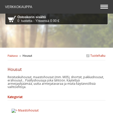
VERKKOKAUPPA
Ostoskorin sisältö
0 tuotetta - Yhteensä 0.00 €
Tuotehaku
Päätaso
››
Housut
Housut
Reisitaskuhousut, maastohousut (mm. M05), shortsit, pakkashousut,
erähousut... Päällyshousuja joka lähtöön. Käytettyä
armeijaylijäämää, uutta armeijatavaraa ja muita käytännöllisiä
vaihtoehtoja.
Kategoriat