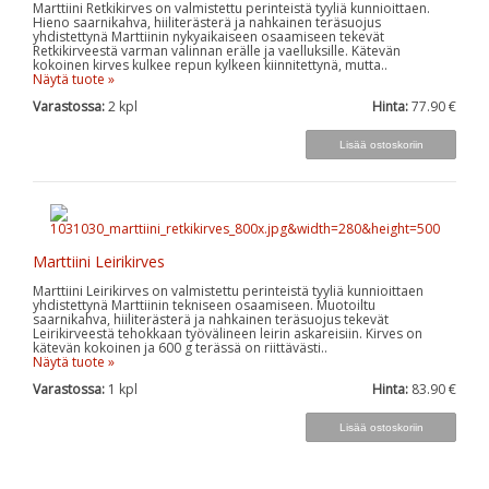
Marttiini Retkikirves on valmistettu perinteistä tyyliä kunnioittaen.
Hieno saarnikahva, hiiliterästerä ja nahkainen teräsuojus
yhdistettynä Marttiinin nykyaikaiseen osaamiseen tekevät
Retkikirveestä varman valinnan erälle ja vaelluksille. Kätevän
kokoinen kirves kulkee repun kylkeen kiinnitettynä, mutta..
Näytä tuote »
Varastossa:
2
kpl
Hinta:
77.90 €
Marttiini Leirikirves
Marttiini Leirikirves on valmistettu perinteistä tyyliä kunnioittaen
yhdistettynä Marttiinin tekniseen osaamiseen. Muotoiltu
saarnikahva, hiiliterästerä ja nahkainen teräsuojus tekevät
Leirikirveestä tehokkaan työvälineen leirin askareisiin. Kirves on
kätevän kokoinen ja 600 g terässä on riittävästi..
Näytä tuote »
Varastossa:
1
kpl
Hinta:
83.90 €