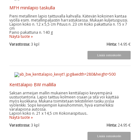
MFH minilapio taskulla
Pieni metallinen lapio taittuvalla kahvalla. Kätevän kokoinen kantaa
vyöllä esim. metallinpaljastin harrastuksessa. Mukaan kuljetuspussi.
Lapion koko n. 12 x 5,5 cm Pituus n. 23 cm Koko pakattuna n. 15 x 7
cm
Paino pakattuna n. 140 g
Näytä tuote »
Varastossa:
3
kpl
Hinta:
14.95 €
Kenttälapio BW mallilla
Saksan armeijan mallin mukainen kenttälapio kevyempänä
uustuotantona. Lapio taittuu kolmeen osaan ja sitä voi käyttää
myös kuokkana. Mukana toimitetaan tekstiilinen tasku jossa
vyölenkki. Sopii kevyempiin kaivuhommiin, hyvä esimerkiksi
varalapiona autossa.
Lapion koko n. 21 x 14,5 cm Kokonaispituus..
Näytä tuote »
Varastossa:
3
kpl
Hinta:
24.95 €