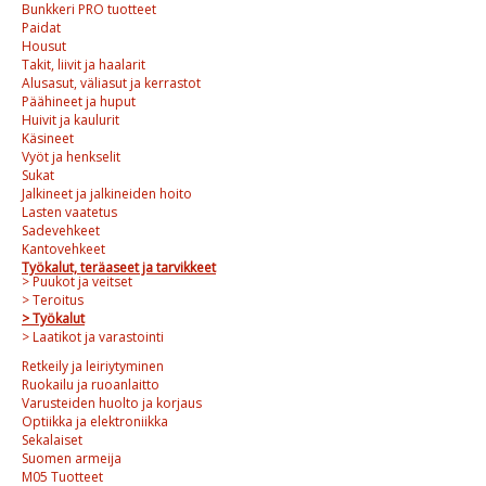
Bunkkeri PRO tuotteet
Paidat
Housut
Takit, liivit ja haalarit
Alusasut, väliasut ja kerrastot
Päähineet ja huput
Huivit ja kaulurit
Käsineet
Vyöt ja henkselit
Sukat
Jalkineet ja jalkineiden hoito
Lasten vaatetus
Sadevehkeet
Kantovehkeet
Työkalut, teräaseet ja tarvikkeet
> Puukot ja veitset
> Teroitus
> Työkalut
> Laatikot ja varastointi
Retkeily ja leiriytyminen
Ruokailu ja ruoanlaitto
Varusteiden huolto ja korjaus
Optiikka ja elektroniikka
Sekalaiset
Suomen armeija
M05 Tuotteet