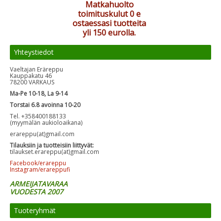
Matkahuolto
toimituskulut 0 e
ostaessasi tuotteita
yli 150 eurolla.
Yhteystiedot
Vaeltajan Eräreppu
Kauppakatu 46
78200 VARKAUS
Ma-Pe 10-18, La 9-14
Torstai 6.8 avoinna 10-20
Tel. +358400188133
(myymälän aukioloaikana)
erareppu(at)gmail.com
Tilauksiin ja tuotteisiin liittyvät:
tilaukset.erareppu(at)gmail.com
Facebook/erareppu
Instagram/erareppufi
ARMEIJATAVARAA
VUODESTA 2007
Tuoteryhmät