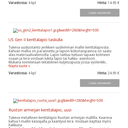
Varastossa:
4
kpl
Hinta:
14.95 €
US Gen II kenttälapio taskulla
Tukeva uustuotanto jenkkien uudemman mallin kenttälapiosta.
Kahvan mallia on parannettu ja lapion kokonaispainoa on saatu
alas materiaalivalinnoilla. Lapio taittuu tuttuun tapaan kolmeen
osaan ja terä voidaan lukita lapio tai hakku -asentoon.
Mukana toimitetaan tekstiilinen kuljetuspussi jossa vyölenkki..
Näytä tuote »
Varastossa:
4
kpl
Hinta:
24.95 €
Ruotsin armeijan kenttälapio, uusi
Tukeva metallinen kenttälapio Ruotsin armeijan mallilla. Kaareva
kahva t-mallin käsisijalla ja kääntyvä terä. Voidaan käyttää myös
hakkuna.