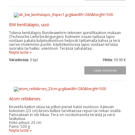
BW kenttälapio, uusi
Tukeva kenttälapio Bundeswehrin teknisen spesifikaation mukaan
(Technische Lieferbedingungen). Kolmeen osaan taittuva lapio
voidaan pakata kuljetuskuntoon helposti taittamalla kahva ja terä
varren molemmin puolin. Käyttökunnossa lapio voidaan kiristää
suoraksi tai hakku -asentoon. Terässä sahalaitaa..
Näytä tuote »
Varastossa:
3
kpl
Hinta:
39.90 €
Atom retkikirves
Kirveellä katkot oksia tai pilkot pienet halot nuotioon. Kätevän
kokoinen (23 cm) kirves kulkee tarvittaessa repun tai rinkan sisällä.
Painoakaan ei ole liikaa. Terä on ruostumaonta terästä ja varsi
lasikuitua.
Koko pituus: 23 cm
Paino: 530 g
Näytä tuote »