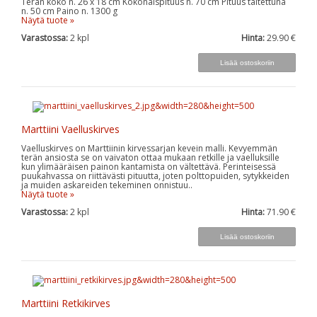
Terän koko n. 26 x 18 cm Kokonaispituus n. 70 cm Pituus taitettuna
n. 50 cm Paino n. 1300 g
Näytä tuote »
Varastossa:
2
kpl
Hinta:
29.90 €
Marttiini Vaelluskirves
Vaelluskirves on Marttiinin kirvessarjan kevein malli. Kevyemmän
terän ansiosta se on vaivaton ottaa mukaan retkille ja vaelluksille
kun ylimääräisen painon kantamista on vältettävä. Perinteisessä
puukahvassa on riittävästi pituutta, joten polttopuiden, sytykkeiden
ja muiden askareiden tekeminen onnistuu..
Näytä tuote »
Varastossa:
2
kpl
Hinta:
71.90 €
Marttiini Retkikirves