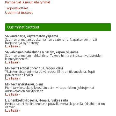
Kampanjat ja muut aiheryhmät
Tarjoustuotteet
Uusimmat tuotteet
Uusimmat tuotteet
SA vaateharja, käyttämätön ylijäämä
Suomen armeijan puukahvainen vaateharja. Napakan pehmeät
harjakset ja pyöristetty
Lue lisää »
SA valkoinen nahkahihna n. 50 cm, kapea, ylijäämä
Suomen armeijan nahkahihna. Tukeva hihna erinäisten varusteiden
kiinnitykseen tai
Lue lisää »
Mil-Tec "Tactical Core" 15 L reppu, oliivi
Yksinkertaisen toimiva päiväreppu 15 litran tilavuudella. Sopii
päiväretkien lisäksi
Lue lisää »
Mil-Tec tarviketasku, pieni
Pieni tarviketasku pikkusälän esim. virtapankkien, johtojen tai
aurinkolasien säilytykseen
Lue lisää »
L.S. henkselit klipseillä, H-malli, ruskea raita
Perinteiset H-mallin henkselit pitävillä metalliklipseillä. Olkahihnat on
vahvat
Lue lisää »