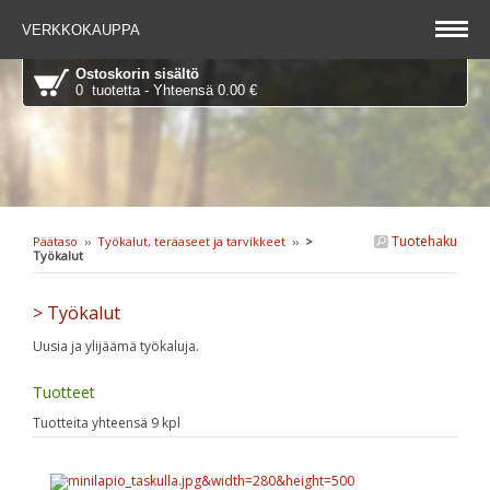
VERKKOKAUPPA
Ostoskorin sisältö
0 tuotetta - Yhteensä 0.00 €
Tuotehaku
Päätaso
››
Työkalut, teräaseet ja tarvikkeet
››
>
Työkalut
> Työkalut
Uusia ja ylijäämä työkaluja.
Tuotteet
Tuotteita yhteensä 9 kpl