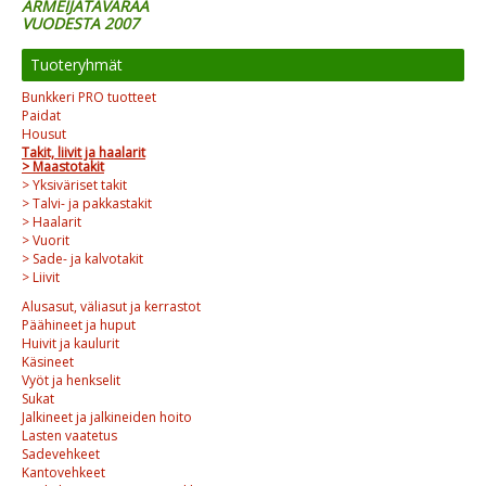
ARMEIJATAVARAA
VUODESTA 2007
Tuoteryhmät
Bunkkeri PRO tuotteet
Paidat
Housut
Takit, liivit ja haalarit
> Maastotakit
> Yksiväriset takit
> Talvi- ja pakkastakit
> Haalarit
> Vuorit
> Sade- ja kalvotakit
> Liivit
Alusasut, väliasut ja kerrastot
Päähineet ja huput
Huivit ja kaulurit
Käsineet
Vyöt ja henkselit
Sukat
Jalkineet ja jalkineiden hoito
Lasten vaatetus
Sadevehkeet
Kantovehkeet