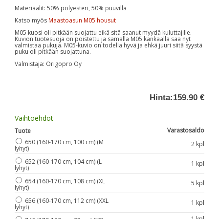
Materiaalit: 50% polyesteri, 50% puuvilla
Katso myös
Maastoasun M05 housut
M05 kuosi oli pitkään suojattu eikä sitä saanut myydä kuluttajille.
Kuvion tuotesuoja on poistettu ja samalla M05 kankaalla saa nyt
valmistaa pukuja. M05-kuvio on todella hyvä ja ehkä juuri siitä syystä
puku oli pitkään suojattuna.
Valmistaja: Origopro Oy
Hinta:
159.90 €
Vaihtoehdot
Varastosaldo
Tuote
650 (160-170 cm, 100 cm) (M
2 kpl
lyhyt)
652 (160-170 cm, 104 cm) (L
1 kpl
lyhyt)
654 (160-170 cm, 108 cm) (XL
5 kpl
lyhyt)
656 (160-170 cm, 112 cm) (XXL
1 kpl
lyhyt)
1 kpl