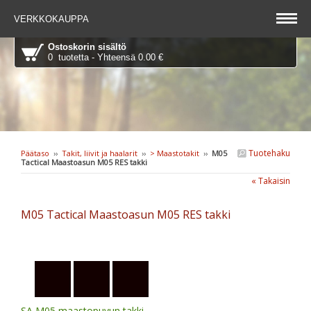
VERKKOKAUPPA
Ostoskorin sisältö
0 tuotetta - Yhteensä 0.00 €
Tuotehaku
Päätaso
››
Takit, liivit ja haalarit
››
> Maastotakit
››
M05
Tactical Maastoasun M05 RES takki
« Takaisin
M05 Tactical Maastoasun M05 RES takki
SA M05 maastopuvun takki