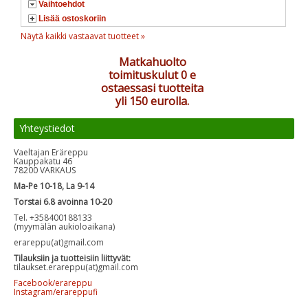
Vaihtoehdot
Lisää ostoskoriin
Näytä kaikki vastaavat tuotteet »
Matkahuolto
toimituskulut 0 e
ostaessasi tuotteita
yli 150 eurolla.
Yhteystiedot
Vaeltajan Eräreppu
Kauppakatu 46
78200 VARKAUS
Ma-Pe 10-18, La 9-14
Torstai 6.8 avoinna 10-20
Tel. +358400188133
(myymälän aukioloaikana)
erareppu(at)gmail.com
Tilauksiin ja tuotteisiin liittyvät:
tilaukset.erareppu(at)gmail.com
Facebook/erareppu
Instagram/erareppufi