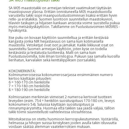
SA M05 maastotakki on armeijan tekniset vaatimukset täyttävän
maastopuvun yläosa. Erittäin onnistuneella M05 maastokuviolla
varustettu takki sopii maanpuolustustoiminnan lisäksi erittäin hyvin
retki- ja erätakiksi. Suomen luontoon suunnitellun maastokuvion,
tilavien taskujen ja hiljaisen kankaan ansiosta voime suositella pukua
myös metsästyskäyttöön. Takillamme on Puolustusvoimien M05RES -
hyväksyntä.
Itse puku on kovaan käyttöön suunniteltua ja erittäin kestävää
kangasta jonka NIR heijastavuus on sama kuin kotimaisella
maastolla. Vetoketjut ovat isot ja jämäkät. Kaikki liikkuvat osat on
suunniteltu Suomen armeijan käyttöön, joten kyse on todella
kestävästä ja testatusta tuotteesta. Malli on sama kuin
Puolustusvoimilla, toki ilman tornilogoa. Pukuun saa samalla kuosilla
lierihatun, karvalakin sekä kenttälippiksen (sorsalakki).
KOKOMERKINTÄ:
Kolminumeroisessa kokonumerosarjassa ensimmäinen numero
kertoo käyttäjän pituuden:
6 = 160-170 cm henkilölle
7 = 170-180 cm henkilölle
8 = 180-190 cm henkilölle
Kolmiosaisen merkinnän viimeiset 2 numeroa kertovat tuotteen
leveyden (esim. 754 = henkilön suosituspituus 170-180 cm, leveys
kokonumero 54). Suluissa käyttäjän suosituspituus ja
rinnanympärysmitta. Huomaa että takkiin saa jäädä väljää, tällöin
takki toimii suunnitellusti vaihtelevissa olosuhteissa.
Mitoituksessa on otettu huomioon kerrospukeutuminen. Vyötäröllä,
helmassa ja hihojen suissa kiristyksen joiden avulla takin istuvuutta
voidaan säätää alemman vaatekerroksen mukaan.