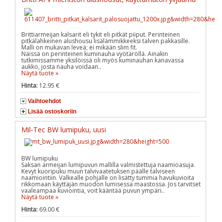
Brittiarmeijan kalsarit eli tykit eli pitkät piiput. Perinteinen
pitkälahkeinen alushousu lisälämmikkeeksi talven pakkasille.
Malli on mukavan leveä; ei mikään slim fit.
Näissä on perinteinen kuminauha vyötäröllä. Ainakin
tutkimissamme yksilöissä oli myös kuminauhan kanavassa
aukko, josta nauha voidaan..
Näytä tuote »
Hinta:
12.95 €
Vaihtoehdot
Lisää ostoskoriin
Mil-Tec BW lumipuku, uusi
BW lumipuku
Saksan armeijan lumipuvun mallilla valmistettuja naamioasuja.
Kevyt kuoripuku muun talvivaatetuksen päälle talviseen
naamiointiin. Valkealle pohjalle on lisätty tummia havukuvioita
rikkomaan käyttäjän muodon lumisessa maastossa. Jos tarvitset
vaaleampaa kuviointia, voit kääntää puvun ympäri..
Näytä tuote »
Hinta:
69.00 €