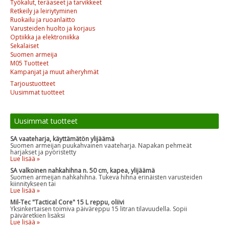
Työkalut, teräaseet ja tarvikkeet
Retkeily ja leiriytyminen
Ruokailu ja ruoanlaitto
Varusteiden huolto ja korjaus
Optiikka ja elektroniikka
Sekalaiset
Suomen armeija
M05 Tuotteet
Kampanjat ja muut aiheryhmät
Tarjoustuotteet
Uusimmat tuotteet
Uusimmat tuotteet
SA vaateharja, käyttämätön ylijäämä
Suomen armeijan puukahvainen vaateharja. Napakan pehmeät
harjakset ja pyöristetty
Lue lisää »
SA valkoinen nahkahihna n. 50 cm, kapea, ylijäämä
Suomen armeijan nahkahihna. Tukeva hihna erinäisten varusteiden
kiinnitykseen tai
Lue lisää »
Mil-Tec "Tactical Core" 15 L reppu, oliivi
Yksinkertaisen toimiva päiväreppu 15 litran tilavuudella. Sopii
päiväretkien lisäksi
Lue lisää »