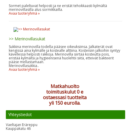
Sormet paleltuvat helposti ja ne eristät tehokkaasti kylmältä
merinovillasilla alus sormikkailla.
Avaa tuoteryhmä »
>> Merinovillasukat
Sukkina merinovilla todella pääsee oikeuksiinsa. Jalkaterät ovat
kengissä aina kylmälle ja kostealle alttiina. Kosteisiin jalkoihin syntyy
kävellessä helposti rakkoja. Merinovilla siirtää kosteutta pois,
eristää kylmältä ja hygieenisenä huolehtii siitä, etteivät bakteerit
pääse mellastamaan.
Merinovillasukkia..
Avaa tuoteryhmä »
Matkahuolto
toimituskulut 0 e
ostaessasi tuotteita
yli 150 eurolla.
Yhteystiedot
Vaeltajan Eräreppu
Kauppakatu 46