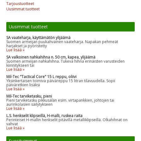
Tarjoustuotteet
Uusimmat tuotteet
Uusimmat tuotteet
SA vaateharja, käyttämätön ylijäämä
Suomen armeijan puukahvainen vaateharja. Napakan pehmeät
harjakset ja pyöristetty
Lue lisää »
SA valkoinen nahkahihna n. 50 cm, kapea, ylijäämä
Suomen armeijan nahkahihna. Tukeva hihna erinäisten varusteiden
kiinnitykseen tai
Lue lisää »
Mil-Tec "Tactical Core" 15 L reppu, oliivi
Yksinkertaisen toimiva päiväreppu 15 litran tilavuudella. Sopii
päiväretkien lisäksi
Lue lisää »
Mil-Tec tarviketasku, pieni
Pieni tarviketasku pikkusälän esim. virtapankkien, johtojen tai
aurinkolasien säilytykseen
Lue lisää »
L.S. henkselit klipseillä, H-malli, ruskea raita
Perinteiset H-mallin henkselit pitävillä metalliklipseillä. Olkahihnat on
vahvat
Lue lisää »
Suosituimmat