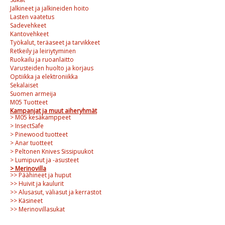
Jalkineet ja jalkineiden hoito
Lasten vaatetus
Sadevehkeet
Kantovehkeet
Työkalut, teräaseet ja tarvikkeet
Retkeily ja leiriytyminen
Ruokailu ja ruoanlaitto
Varusteiden huolto ja korjaus
Optiikka ja elektroniikka
Sekalaiset
Suomen armeija
M05 Tuotteet
Kampanjat ja muut aiheryhmät
> M05 kesäkamppeet
> InsectSafe
> Pinewood tuotteet
> Anar tuotteet
> Peltonen Knives Sissipuukot
> Lumipuvut ja -asusteet
> Merinovilla
>> Päähineet ja huput
>> Huivit ja kaulurit
>> Alusasut, väliasut ja kerrastot
>> Käsineet
>> Merinovillasukat