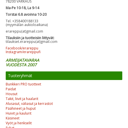
78200 VARKAUS
Ma-Pe 10-18, La 9-14
Torstai 6.8 avoinna 10-20
Tel. +358400188133
(myymälän aukioloaikana)
erareppu(at)gmail.com
Tilauksiin ja tuotteisiin liittyvät:
tilaukset.erareppu(at)gmail.com
Facebook/erareppu
Instagram/erareppufi
ARMEIJATAVARAA
VUODESTA 2007
Tuoteryhmät
Bunkkeri PRO tuotteet
Paidat
Housut
Takit, liivit ja haalarit
Alusasut, väliasut ja kerrastot
Päähineet ja huput
Huivit ja kaulurit
Käsineet
Vyöt ja henkselit
Sukat