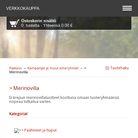
VERKKOKAUPPA
Ostoskorin sisältö
0 tuotetta - Yhteensä 0.00 €
Tuotehaku
Päätaso
››
Kampanjat ja muut aiheryhmät
››
>
Merinovilla
> Merinovilla
Erärepun merinovillatuotteet koottuna omaan tuoteryhmäänsä
nopeaa tutkailua varten.
Kategoriat