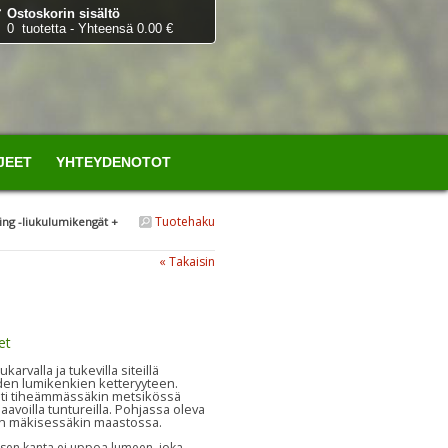
Ostoskorin sisältö
0 tuotetta - Yhteensä 0.00 €
JEET
YHTEYDENOTOT
Tuotehaku
ing -liukulumikengät +
« Takaisin
et
karvalla ja tukevilla siteillä
den lumikenkien ketteryyteen.
esti tiheämmässäkin metsikössä
avoilla tuntureilla. Pohjassa oleva
en mäkisessäkin maastossa.
ksen kanta ei uppoa lumeen, joka