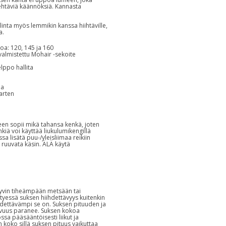
tehtäviä käännöksiä. Kannasta
linta myös lemmikin kanssa hiihtäville,
a.
koa: 120, 145 ja 160
almistettu Mohair -sekoite
lppo hallita
na
varten
een sopii mikä tahansa kenkä, joten
nkiä voi käyttää liukulumikengillä
a lisätä puu-/yleisliimaa reikiin
 ruuvata käsin. ÄLÄ käytä
hyvin tiheämpään metsään tai
yessä suksen hiihdettävyys kuitenkin
ihdettävämpi se on. Suksen pituuden ja
vuus paranee. Suksen kokoa
ssa pääsääntöisesti liikut ja
 koko sillä suksen pituus vaikuttaa