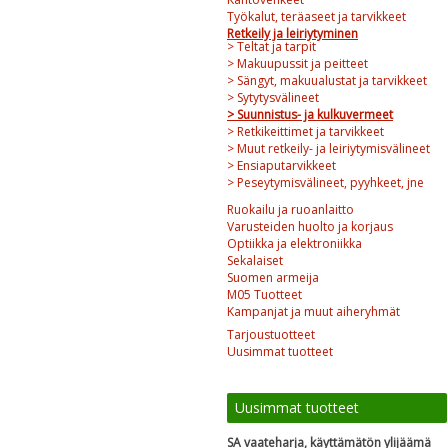
Työkalut, teräaseet ja tarvikkeet
Retkeily ja leiriytyminen
> Teltat ja tarpit
> Makuupussit ja peitteet
> Sängyt, makuualustat ja tarvikkeet
> Sytytysvälineet
> Suunnistus- ja kulkuvermeet
> Retkikeittimet ja tarvikkeet
> Muut retkeily- ja leiriytymisvälineet
> Ensiaputarvikkeet
> Peseytymisvälineet, pyyhkeet, jne
Ruokailu ja ruoanlaitto
Varusteiden huolto ja korjaus
Optiikka ja elektroniikka
Sekalaiset
Suomen armeija
M05 Tuotteet
Kampanjat ja muut aiheryhmät
Tarjoustuotteet
Uusimmat tuotteet
Uusimmat tuotteet
SA vaateharja, käyttämätön ylijäämä