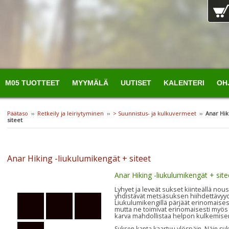
M05 TUOTTEET
MYYMÄLÄ
UUTISET
KALENTERI
OH
Päätaso
››
Retkeily ja leiriytyminen
››
> Suunnistus- ja kulkuvermeet
››
Anar Hik
siteet
Anar Hiking -liukulumikengät + siteet
Anar Hiking -liukulumikengät + site
Lyhyet ja leveät sukset kiinteällä nousu
yhdistävät metsäsuksen hiihdettävyy
Liukulumikengillä pärjäät erinomais
mutta ne toimivat erinomaisesti myös a
karva mahdollistaa helpon kulkemis
Suksen kanta kaartuu ylöspäin. Näin su