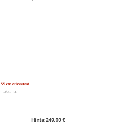
155 cm eräsauvat
mituksena.
Hinta:
249.00 €