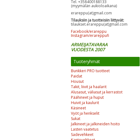
Tel. +358400188133
(myymälän aukioloaikana)
erareppu(at)gmail.com
Tilauksiin ja tuotteisiin liittyvät:
tilaukset.erareppu(at)gmail.com
Facebook/erareppu
Instagram/erareppufi
ARMEIJATAVARAA
VUODESTA 2007
Tuoteryhmät
Bunkkeri PRO tuotteet
Paidat
Housut
Takit, liivit ja haalarit
Alusasut, väliasut ja kerrastot
Päähineet ja huput
Huivit ja kaulurit
Käsineet
Vyöt ja henkselit
Sukat
Jalkineet ja jalkineiden hoito
Lasten vaatetus
Sadevehkeet
Kantovehkeet