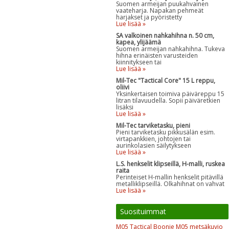
Suomen armeijan puukahvainen
vaateharja. Napakan pehmeät
harjakset ja pyöristetty
Lue lisää »
SA valkoinen nahkahihna n. 50 cm,
kapea, ylijäämä
Suomen armeijan nahkahihna. Tukeva
hihna erinäisten varusteiden
kiinnitykseen tai
Lue lisää »
Mil-Tec "Tactical Core" 15 L reppu,
oliivi
Yksinkertaisen toimiva päiväreppu 15
litran tilavuudella. Sopii päiväretkien
lisäksi
Lue lisää »
Mil-Tec tarviketasku, pieni
Pieni tarviketasku pikkusälän esim.
virtapankkien, johtojen tai
aurinkolasien säilytykseen
Lue lisää »
L.S. henkselit klipseillä, H-malli, ruskea
raita
Perinteiset H-mallin henkselit pitävillä
metalliklipseillä. Olkahihnat on vahvat
Lue lisää »
Suosituimmat
M05 Tactical Boonie M05 metsäkuvio