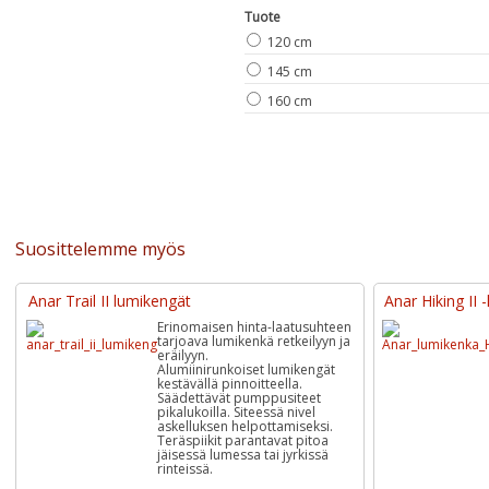
Tuote
120 cm
145 cm
160 cm
Suosittelemme myös
Anar Trail II lumikengät
Anar Hiking II 
Erinomaisen hinta-laatusuhteen
tarjoava lumikenkä retkeilyyn ja
eräilyyn.
Alumiinirunkoiset lumikengät
kestävällä pinnoitteella.
Säädettävät pumppusiteet
pikalukoilla. Siteessä nivel
askelluksen helpottamiseksi.
Teräspiikit parantavat pitoa
jäisessä lumessa tai jyrkissä
rinteissä.