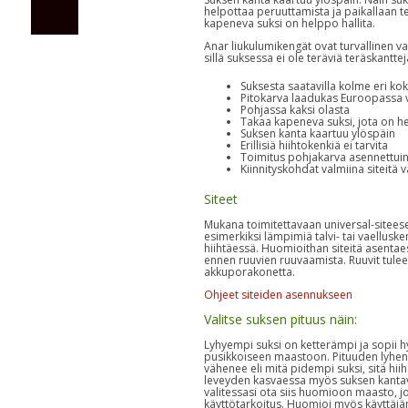
helpottaa peruuttamista ja paikallaan 
kapeneva suksi on helppo hallita.
Anar liukulumikengät ovat turvallinen va
sillä suksessa ei ole teräviä teräskanttej
Suksesta saatavilla kolme eri ko
Pitokarva laadukas Euroopassa v
Pohjassa kaksi olasta
Takaa kapeneva suksi, jota on he
Suksen kanta kaartuu ylöspäin
Erillisiä hiihtokenkiä ei tarvita
Toimitus pohjakarva asennettui
Kiinnityskohdat valmiina siteitä 
Siteet
Mukana toimitettavaan universal-sitees
esimerkiksi lämpimiä talvi- tai vaelluske
hiihtäessä. Huomioithan siteitä asentaess
ennen ruuvien ruuvaamista. Ruuvit tulee
akkuporakonetta.
Ohjeet siteiden asennukseen
Valitse suksen pituus näin:
Lyhyempi suksi on ketterämpi ja sopii 
pusikkoiseen maastoon. Pituuden lyhent
vähenee eli mitä pidempi suksi, sitä hi
leveyden kasvaessa myös suksen kanta
valitessasi ota siis huomioon maasto, jo
käyttötarkoitus. Huomioi myös käyttäjän