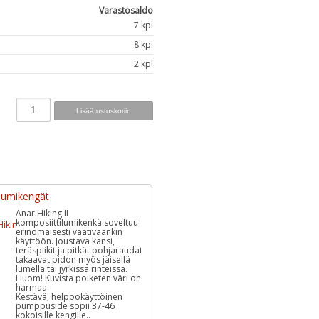
Varastosaldo
7 kpl
8 kpl
2 kpl
-lumikengät
Anar Hiking II
komposiittilumikenkä soveltuu
erinomaisesti vaativaankin
käyttöön. Joustava kansi,
teräspiikit ja pitkät pohjaraudat
takaavat pidon myös jäisellä
lumella tai jyrkissä rinteissä.
Huom! Kuvista poiketen väri on
harmaa.
Kestävä, helppokäyttöinen
pumppuside sopii 37-46
kokoisille kengille..