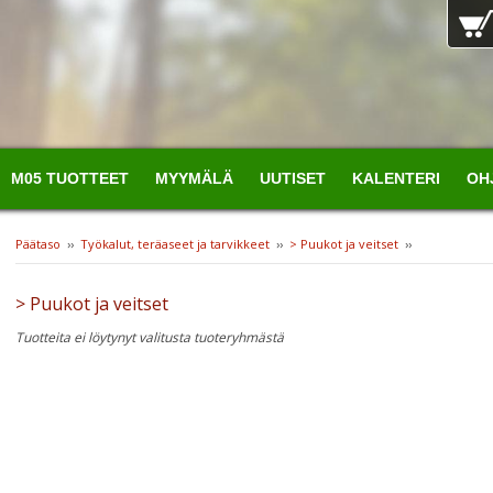
M05 TUOTTEET
MYYMÄLÄ
UUTISET
KALENTERI
OH
Päätaso
››
Työkalut, teräaseet ja tarvikkeet
››
> Puukot ja veitset
››
> Puukot ja veitset
Tuotteita ei löytynyt valitusta tuoteryhmästä