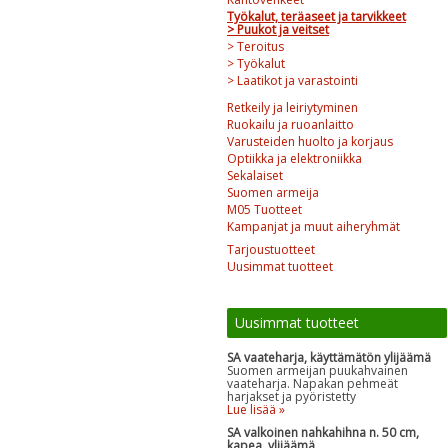
Työkalut, teräaseet ja tarvikkeet
> Puukot ja veitset
> Teroitus
> Työkalut
> Laatikot ja varastointi
Retkeily ja leiriytyminen
Ruokailu ja ruoanlaitto
Varusteiden huolto ja korjaus
Optiikka ja elektroniikka
Sekalaiset
Suomen armeija
M05 Tuotteet
Kampanjat ja muut aiheryhmät
Tarjoustuotteet
Uusimmat tuotteet
Uusimmat tuotteet
SA vaateharja, käyttämätön ylijäämä
Suomen armeijan puukahvainen
vaateharja. Napakan pehmeät
harjakset ja pyöristetty
Lue lisää »
SA valkoinen nahkahihna n. 50 cm,
kapea, ylijäämä